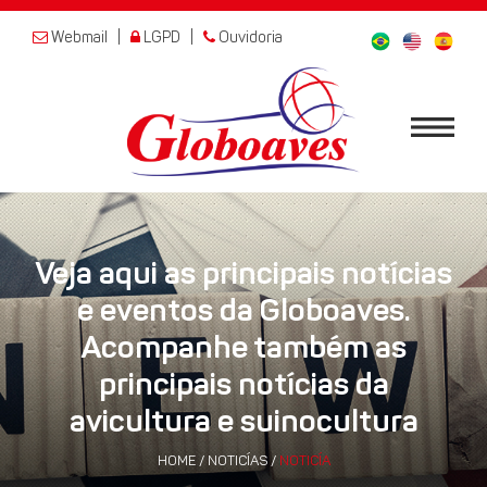
Webmail
|
LGPD
|
Ouvidoria
Veja aqui as principais notícias
e eventos da Globoaves.
Acompanhe também as
principais notícias da
avicultura e suinocultura
HOME
/
NOTICÍAS
/
NOTICÍA