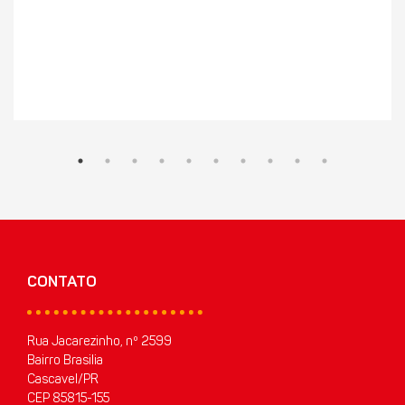
CONTATO
Rua Jacarezinho, nº 2599
Bairro Brasilia
Cascavel/PR
CEP 85815-155