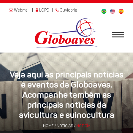
Webmail
|
LGPD
|
Ouvidoria
Veja aqui as principais notícias
e eventos da Globoaves.
Acompanhe também as
principais notícias da
avicultura e suinocultura
HOME
/
NOTICÍAS
/
NOTICÍA