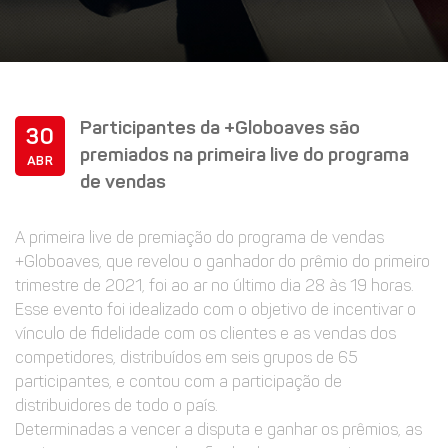
Participantes da +Globoaves são
30
premiados na primeira live do programa
ABR
de vendas
A primeira live de premiação do programa de vendas
+Globoaves, que revelou o ganhador do prêmio do primeiro
trimestre de 2021, foi ao ar no último dia 28 às 19 horas.
Esse evento foi idealizado com o objetivo de incentivar o
vínculo de fidelidade com os clientes e as vendas dos
competidores, distribuídos em seis grupos de 65
participantes, e contou com a participação de
distribuidores de todo o país.
Determinadas a vencer a disputa e ganhar os prêmios, as