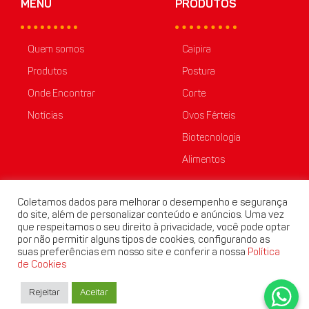
MENU
PRODUTOS
Quem somos
Caipira
Produtos
Postura
Onde Encontrar
Corte
Notícias
Ovos Férteis
Biotecnologia
Alimentos
Coletamos dados para melhorar o desempenho e segurança
do site, além de personalizar conteúdo e anúncios. Uma vez
que respeitamos o seu direito à privacidade, você pode optar
por não permitir alguns tipos de cookies, configurando as
suas preferências em nosso site e conferir a nossa
Política
de Cookies
Rejeitar
Aceitar
© Globoaves | Todos os Direitos Reservados