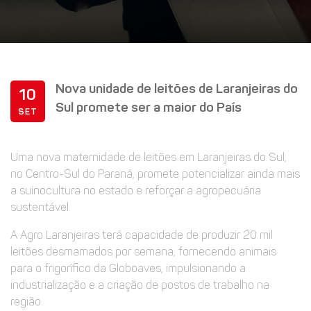
Nova unidade de leitões de Laranjeiras do
10
Sul promete ser a maior do País
SET
Uma nova maternidade de leitões em Laranjeiras do Sul,
no Centro-Sul do Paraná, promete potencializar ainda mais
a suinocultura no estado e reforçar a agropecuária
sustentável.
A Agro Laranjeiras terá capacidade de produzir 20 mil
leitões desmamados por semana, fornecendo animais
para o frigorífico da Globoaves, impulsionando a
industrialização e a criação de postos de trabalho na
região.