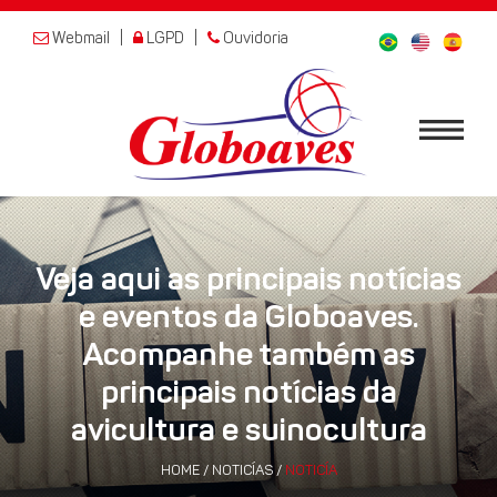
Webmail
|
LGPD
|
Ouvidoria
Veja aqui as principais notícias
e eventos da Globoaves.
Acompanhe também as
principais notícias da
avicultura e suinocultura
HOME
/
NOTICÍAS
/
NOTICÍA