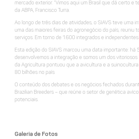
mercado exterior. “Vimos aqui um Brasil que dá certo e
da ABPA, Francisco Turra.
Ao longo de três dias de atividades, o SIAVS teve uma 
uma das maiores feiras do agronegócio do país, reuniu 
serviços. Em torno de 1.600 integrados e independentes 
Esta edição do SIAVS marcou uma data importante: há 50 
desenvolvemos a integração e somos um dos vitoriosos do
da Agricultura pontuou que a avicultura e a suinocultur
80 bilhões no país
O conteúdo dos debates e os negócios fechados durante
Brazilian Breeders – que reúne o setor de genética avíc
potenciais.
Galeria de Fotos