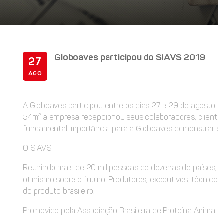
Globoaves participou do SIAVS 2019
27
AGO
A Globoaves participou entre os dias 27 e 29 de agosto
54m² a empresa recepcionou seus colaboradores, cliente
fundamental importância para a Globoaves demonstrar s
O SIAVS
Reunindo mais de 20 mil pessoas de dezenas de países, 
otimismo sobre o futuro. Produtores, executivos, técni
do produto brasileiro.
Promovido pela Associação Brasileira de Proteína Anima