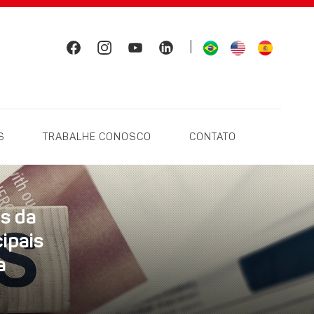
|
S
TRABALHE CONOSCO
CONTATO
os da
ipais
a