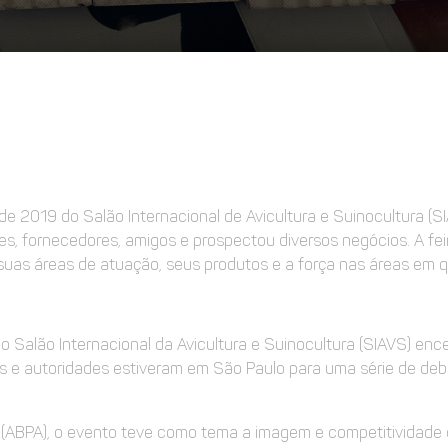
 de 2019 do Salão Internacional de Avicultura e Suinocultura
s, fornecedores, amigos e prospectou diversos negócios. A feir
uas áreas de atuação, seus produtos e a força nas áreas em q
o Salão Internacional da Avicultura e Suinocultura (SIAVS) enc
cos e autoridades estiveram em São Paulo para uma série de de
l (ABPA), o evento teve como tema a imagem e competitividade