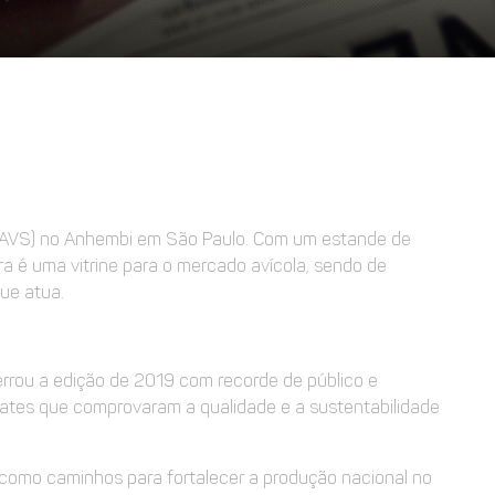
 (SIAVS) no Anhembi em São Paulo. Com um estande de
a é uma vitrine para o mercado avícola, sendo de
ue atua.
errou a edição de 2019 com recorde de público e
bates que comprovaram a qualidade e a sustentabilidade
 como caminhos para fortalecer a produção nacional no