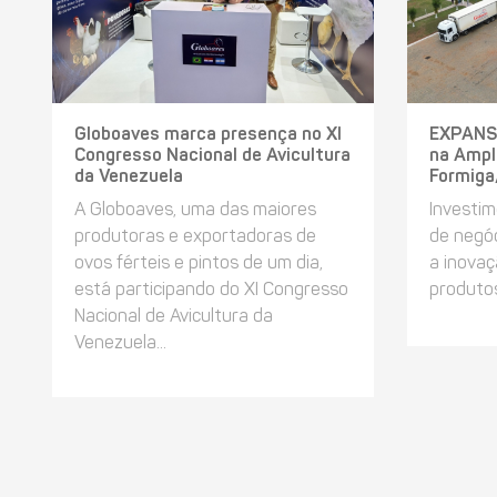
Globoaves marca presença no XI
EXPANSÃ
Congresso Nacional de Avicultura
na Ampl
da Venezuela
Formig
A Globoaves, uma das maiores
Investim
produtoras e exportadoras de
de negó
ovos férteis e pintos de um dia,
a inovaç
está participando do XI Congresso
produto
Nacional de Avicultura da
Venezuela...