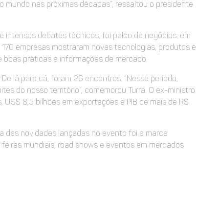
 o mundo nas próximas décadas”, ressaltou o presidente
e intensos debates técnicos, foi palco de negócios: em
de 170 empresas mostraram novas tecnologias, produtos e
de boas práticas e informações de mercado.
 De lá para cá, foram 26 encontros. “Nesse período,
tes do nosso território”, comemorou Turra. O ex-ministro
os, US$ 8,5 bilhões em exportações e PIB de mais de R$
a das novidades lançadas no evento foi a marca
em feiras mundiais, road shows e eventos em mercados