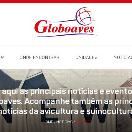
S
ONDE ENCONTRAR
UNIDADES
NOTÍCIA
 aqui as principais notícias e event
oaves. Acompanhe também as princ
notícias da avicultura e suinocultur
HOME
/
NOTICÍAS
/
NOTICÍA