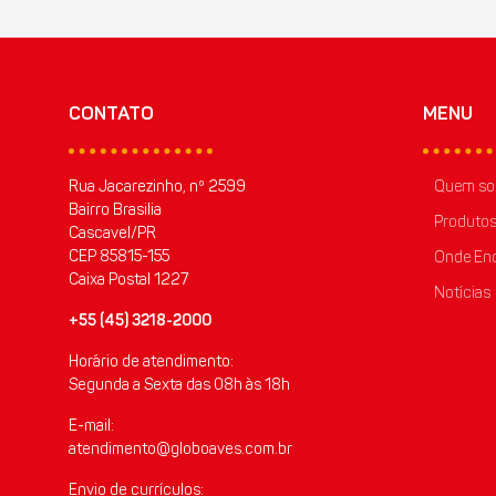
CONTATO
MENU
Rua Jacarezinho, nº 2599
Quem s
Bairro Brasilia
Produto
Cascavel/PR
CEP 85815-155
Onde Enc
Caixa Postal 1227
Notícias
+55 (45) 3218-2000
Horário de atendimento:
Segunda a Sexta das 08h às 18h
E-mail:
atendimento@globoaves.com.br
Envio de currículos: