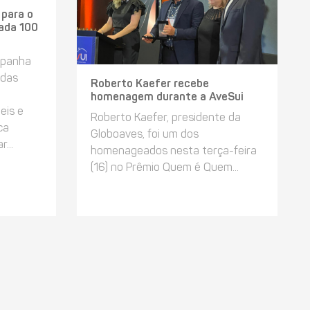
 para o
cada 100
mpanha
 das
Roberto Kaefer recebe
homenagem durante a AveSui
eis e
Roberto Kaefer, presidente da
ca
Globoaves, foi um dos
...
homenageados nesta terça-feira
(16) no Prêmio Quem é Quem...