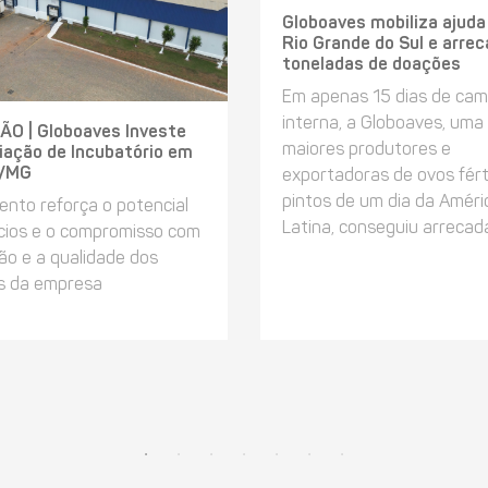
Globoaves mobiliza ajuda
Rio Grande do Sul e arre
toneladas de doações
Em apenas 15 dias de ca
interna, a Globoaves, uma
O | Globoaves Investe
maiores produtores e
iação de Incubatório em
a/MG
exportadoras de ovos fért
pintos de um dia da Améri
ento reforça o potencial
Latina, conseguiu arrecadar
cios e o compromisso com
ão e a qualidade dos
s da empresa