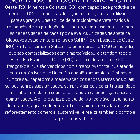
(PR), Garibaldi (RS), Itirapina (SP), Paraíba do Sul (RJ), Espigão do
Oeste (RO), Mineiros e Goiatuba (GO), com capacidade produtiva de
cerca de 655 mil toneladas de ração por mês, que são utilizadas
para as granjas. Uma equipe de nutricionistas e veterinários é
responsável pela produção do alimento, cientificamente ajustado
às necessidades de cada tipo de ave. As unidades de abate da
Globoaves estão em Laranjeiras do Sul (PR) e em Espigão do Oeste
(RO). Em Laranjeiras do Sul são abatidos cerca de 1.250 suínos/dia,
que são comercializados com a marca Valesul e atendem todo o
Brasil. Em Espigão do Oeste (RO) são abatidos cerca de 60 mil
frangos/dia, que são vendidos com a marca Avenorte, que atende
toda a região Norte do Brasil. Na questão ambiental, a Globoaves
cumpre seu papel com a preservação dos ecossistemas nos quais
se localizam as suas unidades, sempre visando a garantir a sanidade
animal, bem-estar de seus funcionários e da população dessas
comunidades. A empresa faz a coleta de lixo reciclável, tratamento
de resíduos, água e efluentes, reflorestamento de matas nativas e
reflorestamento comercial sustentável, e realiza também o controle
de pragas e seus vetores.