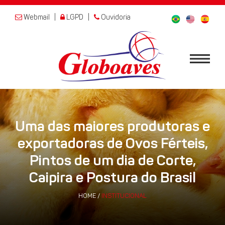
Webmail
|
LGPD
|
Ouvidoria
Uma das maiores produtoras e
exportadoras de Ovos Férteis,
Pintos de um dia de Corte,
Caipira e Postura do Brasil
HOME
/
INSTITUCIONAL