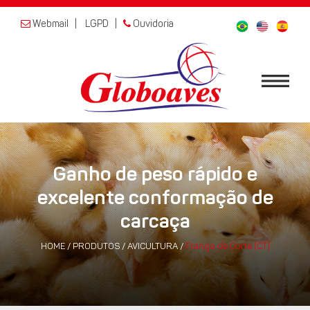
Webmail
|
LGPD
|
Ouvidoria
Ganho de peso rápido e
excelente conformação de
carcaça
HOME
/
PRODUTOS
/
AVICULTURA
/
Frango de Corte (CT)